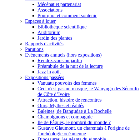
Mécénat et partenariat
Associations
Pourquoi et comment soutenir
Espaces à louer
Bibliothèque scientifique
Auditorium
Jardin des plantes
Rapports d'activités
Parutions
Evénements annuels (hors expositions)
Rendez-vous au jardin
Préambule de la nuit de la lecture
Jazz in août
Expositions passées
Vanuatu pouvoirs des femmes
Ceci n'est pas un masque, le Wanyugo des Sénoufo
de Côte d’Ivoire
Attraction, histoire de rencontres
Ours, Mythes et réalités
Baleines, de Bangudae à La Rochelle
Champignons et compagnie
Ile de Pâques, le nombril du monde ?
Gustave Glaumont, un charentais à l'origine de
l'archéologie océanienne
Dinosaures, les géants du vignoble