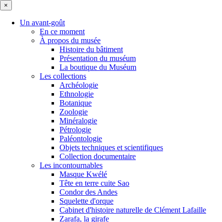
×
Un avant-goût
En ce moment
À propos du musée
Histoire du bâtiment
Présentation du muséum
La boutique du Muséum
Les collections
Archéologie
Ethnologie
Botanique
Zoologie
Minéralogie
Pétrologie
Paléontologie
Objets techniques et scientifiques
Collection documentaire
Les incontournables
Masque Kwélé
Tête en terre cuite Sao
Condor des Andes
Squelette d'orque
Cabinet d'histoire naturelle de Clément Lafaille
Zarafa, la girafe