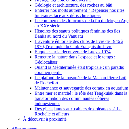
Géologie et architecture, des roches au bâti
Enterrer nos morts autrement ? Repenser nos rites
funéraires face aux défis climatiques.
Le commerce des fourrures de la fin du Moyen Age
au XXe siècle
Histoires des statuts politiques féminins des iles
Banks au nord du Vanuatu
L'aventure éditoriale des clubs de livre de 1946 à
1970, l'exemple du Club Français du Livre
Enquête sur la découverte de Lucy - 1974
Remettre la nature dans l'espace et le temps :
Géolocaliser
Quand la Méditerranée était tropicale : un paradis
corallien perdu
Le plafond de la mosquée de la Maison Pierre Loti
de Rochefort
Maintenance et sauvegarde des coraux en aquarium
Entre mer et marché : le rôle des Tengkulak dans la
transformation des communautés côtières
indonésiennes
Des gilets jaunes aux cahiers de doléances, à La
Rochelle et ailleurs
À découvrir à proximité
Aller au menu