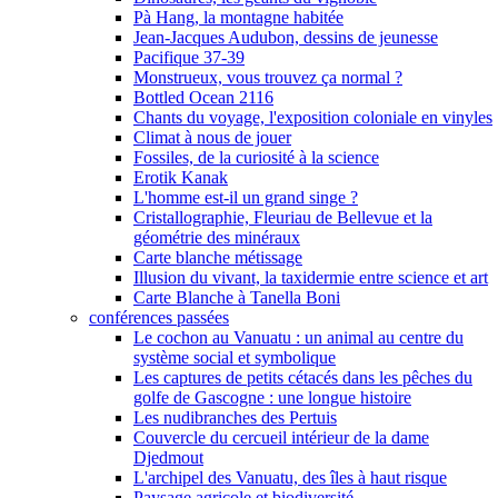
Pà Hang, la montagne habitée
Jean-Jacques Audubon, dessins de jeunesse
Pacifique 37-39
Monstrueux, vous trouvez ça normal ?
Bottled Ocean 2116
Chants du voyage, l'exposition coloniale en vinyles
Climat à nous de jouer
Fossiles, de la curiosité à la science
Erotik Kanak
L'homme est-il un grand singe ?
Cristallographie, Fleuriau de Bellevue et la
géométrie des minéraux
Carte blanche métissage
Illusion du vivant, la taxidermie entre science et art
Carte Blanche à Tanella Boni
conférences passées
Le cochon au Vanuatu : un animal au centre du
système social et symbolique
Les captures de petits cétacés dans les pêches du
golfe de Gascogne : une longue histoire
Les nudibranches des Pertuis
Couvercle du cercueil intérieur de la dame
Djedmout
L'archipel des Vanuatu, des îles à haut risque
Paysage agricole et biodiversité