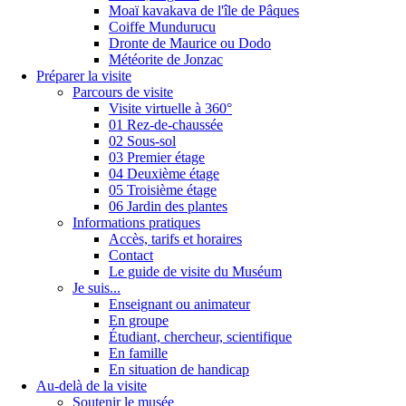
Moaï kavakava de l'île de Pâques
Coiffe Mundurucu
Dronte de Maurice ou Dodo
Météorite de Jonzac
Préparer la visite
Parcours de visite
Visite virtuelle à 360°
01 Rez-de-chaussée
02 Sous-sol
03 Premier étage
04 Deuxième étage
05 Troisième étage
06 Jardin des plantes
Informations pratiques
Accès, tarifs et horaires
Contact
Le guide de visite du Muséum
Je suis...
Enseignant ou animateur
En groupe
Étudiant, chercheur, scientifique
En famille
En situation de handicap
Au-delà de la visite
Soutenir le musée