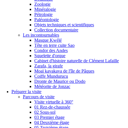
Zoologie
Minéralogie
Pétrologie
Paléontologie
Objets techniques et scientifiques
Collection documentaire
Les incontournables
Masque Kwélé
Tête en terre cuite Sao
Condor des Andes
Squelette d'orque
Cabinet d'histoire naturelle de Clément Lafaille
Zarafa, la girafe
Moaï kavakava de l'île de Pâques
Coiffe Mundurucu
Dronte de Maurice ou Dodo
Météorite de Jonzac
Préparer la visite
Parcours de visite
Visite virtuelle à 360°
01 Rez-de-chaussée
02 Sous-sol
03 Premier étage
04 Deuxième étage
05 Troisième étage