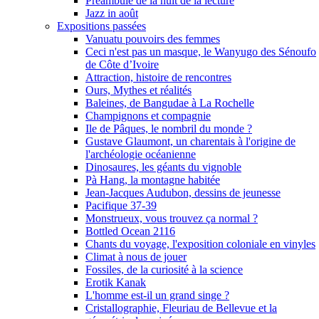
Préambule de la nuit de la lecture
Jazz in août
Expositions passées
Vanuatu pouvoirs des femmes
Ceci n'est pas un masque, le Wanyugo des Sénoufo
de Côte d’Ivoire
Attraction, histoire de rencontres
Ours, Mythes et réalités
Baleines, de Bangudae à La Rochelle
Champignons et compagnie
Ile de Pâques, le nombril du monde ?
Gustave Glaumont, un charentais à l'origine de
l'archéologie océanienne
Dinosaures, les géants du vignoble
Pà Hang, la montagne habitée
Jean-Jacques Audubon, dessins de jeunesse
Pacifique 37-39
Monstrueux, vous trouvez ça normal ?
Bottled Ocean 2116
Chants du voyage, l'exposition coloniale en vinyles
Climat à nous de jouer
Fossiles, de la curiosité à la science
Erotik Kanak
L'homme est-il un grand singe ?
Cristallographie, Fleuriau de Bellevue et la