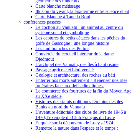
géométrie des minéraux
Carte blanche métissage
Illusion du vivant, la taxidermie entre science et art
Carte Blanche à Tanella Boni
conférences passées
Le cochon au Vanuatu : un animal au centre du
système social et symbolique
Les captures de petits cétacés dans les pêches du
golfe de Gascogne : une longue histoire
Les nudibranches des Pertuis
Couvercle du cercueil intérieur de la dame
Djedmout
L'archipel des Vanuatu, des îles à haut risque
Paysage agricole et biodiversité
Géologie et architecture, des roches au bâti
Enterrer nos morts autrement ? Repenser nos rites
funéraires face aux défis climatiques.
Le commerce des fourrures de la fin du Moyen Age
au XXe siècle
Histoires des statuts politiques féminins des iles
Banks au nord du Vanuatu
L'aventure éditoriale des clubs de livre de 1946 à
1970, l'exemple du Club Français du Livre
Enquête sur la découverte de Lucy - 1974
Remettre la nature dans l'espace et le temps :