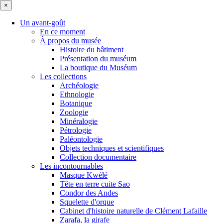
×
Un avant-goût
En ce moment
À propos du musée
Histoire du bâtiment
Présentation du muséum
La boutique du Muséum
Les collections
Archéologie
Ethnologie
Botanique
Zoologie
Minéralogie
Pétrologie
Paléontologie
Objets techniques et scientifiques
Collection documentaire
Les incontournables
Masque Kwélé
Tête en terre cuite Sao
Condor des Andes
Squelette d'orque
Cabinet d'histoire naturelle de Clément Lafaille
Zarafa, la girafe