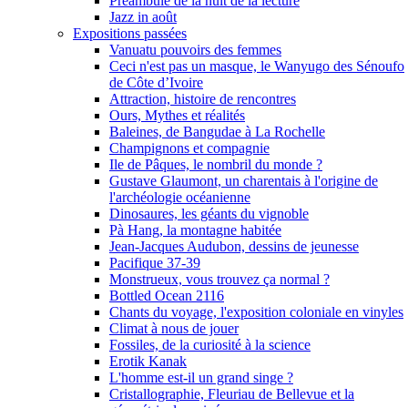
Préambule de la nuit de la lecture
Jazz in août
Expositions passées
Vanuatu pouvoirs des femmes
Ceci n'est pas un masque, le Wanyugo des Sénoufo
de Côte d’Ivoire
Attraction, histoire de rencontres
Ours, Mythes et réalités
Baleines, de Bangudae à La Rochelle
Champignons et compagnie
Ile de Pâques, le nombril du monde ?
Gustave Glaumont, un charentais à l'origine de
l'archéologie océanienne
Dinosaures, les géants du vignoble
Pà Hang, la montagne habitée
Jean-Jacques Audubon, dessins de jeunesse
Pacifique 37-39
Monstrueux, vous trouvez ça normal ?
Bottled Ocean 2116
Chants du voyage, l'exposition coloniale en vinyles
Climat à nous de jouer
Fossiles, de la curiosité à la science
Erotik Kanak
L'homme est-il un grand singe ?
Cristallographie, Fleuriau de Bellevue et la