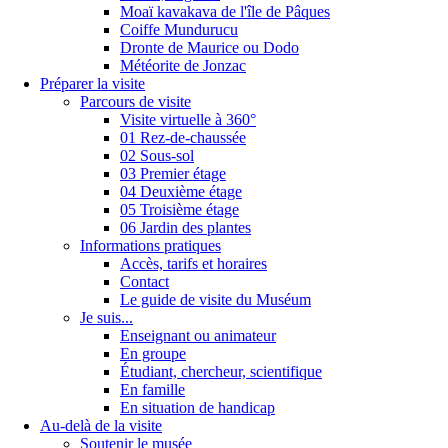
Moaï kavakava de l'île de Pâques
Coiffe Mundurucu
Dronte de Maurice ou Dodo
Météorite de Jonzac
Préparer la visite
Parcours de visite
Visite virtuelle à 360°
01 Rez-de-chaussée
02 Sous-sol
03 Premier étage
04 Deuxième étage
05 Troisième étage
06 Jardin des plantes
Informations pratiques
Accès, tarifs et horaires
Contact
Le guide de visite du Muséum
Je suis...
Enseignant ou animateur
En groupe
Étudiant, chercheur, scientifique
En famille
En situation de handicap
Au-delà de la visite
Soutenir le musée