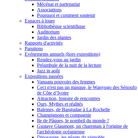
Mécénat et partenariat
Associations
Pourquoi et comment soutenir
Espaces à louer
Bibliothèque scientifique
Auditorium
Jardin des plantes
Rapports d'activités
Parutions
Evénements annuels (hors expositions)
Rendez-vous au jardin
Préambule de la nuit de la lecture
Jazz in août
Expositions passées
Vanuatu pouvoirs des femmes
Ceci n'est pas un masque, le Wanyugo des Sénoufo
de Côte d’Ivoire
Attraction, histoire de rencontres
Ours, Mythes et réalités
Baleines, de Bangudae à La Rochelle
Champignons et compagnie
Ile de Pâques, le nombril du monde ?
Gustave Glaumont, un charentais à l'origine de
l'archéologie océanienne
Dinosaures, les géants du vignoble