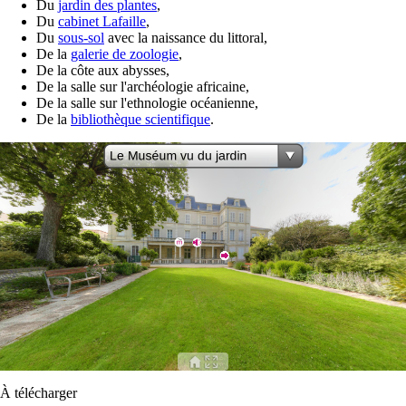
Du
jardin des plantes
,
Du
cabinet Lafaille
,
Du
sous-sol
avec la naissance du littoral,
De la
galerie de zoologie
,
De la côte aux abysses,
De la salle sur l'archéologie africaine,
De la salle sur l'ethnologie océanienne,
De la
bibliothèque scientifique
.
À télécharger