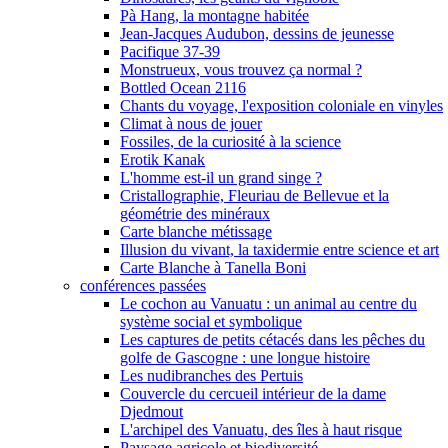
Pà Hang, la montagne habitée
Jean-Jacques Audubon, dessins de jeunesse
Pacifique 37-39
Monstrueux, vous trouvez ça normal ?
Bottled Ocean 2116
Chants du voyage, l'exposition coloniale en vinyles
Climat à nous de jouer
Fossiles, de la curiosité à la science
Erotik Kanak
L'homme est-il un grand singe ?
Cristallographie, Fleuriau de Bellevue et la
géométrie des minéraux
Carte blanche métissage
Illusion du vivant, la taxidermie entre science et art
Carte Blanche à Tanella Boni
conférences passées
Le cochon au Vanuatu : un animal au centre du
système social et symbolique
Les captures de petits cétacés dans les pêches du
golfe de Gascogne : une longue histoire
Les nudibranches des Pertuis
Couvercle du cercueil intérieur de la dame
Djedmout
L'archipel des Vanuatu, des îles à haut risque
Paysage agricole et biodiversité