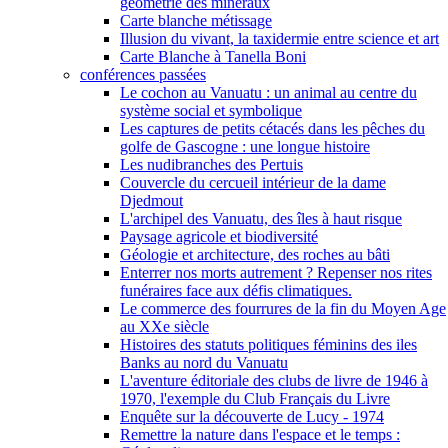
géométrie des minéraux
Carte blanche métissage
Illusion du vivant, la taxidermie entre science et art
Carte Blanche à Tanella Boni
conférences passées
Le cochon au Vanuatu : un animal au centre du
système social et symbolique
Les captures de petits cétacés dans les pêches du
golfe de Gascogne : une longue histoire
Les nudibranches des Pertuis
Couvercle du cercueil intérieur de la dame
Djedmout
L'archipel des Vanuatu, des îles à haut risque
Paysage agricole et biodiversité
Géologie et architecture, des roches au bâti
Enterrer nos morts autrement ? Repenser nos rites
funéraires face aux défis climatiques.
Le commerce des fourrures de la fin du Moyen Age
au XXe siècle
Histoires des statuts politiques féminins des iles
Banks au nord du Vanuatu
L'aventure éditoriale des clubs de livre de 1946 à
1970, l'exemple du Club Français du Livre
Enquête sur la découverte de Lucy - 1974
Remettre la nature dans l'espace et le temps :