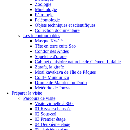
Zoologie
Minéralogie
Pétrologie
Paléontologie
Objets techniques et scientifiques
Collection documentaire
Les incontournables
Masque Kwélé
Tête en terre cuite Sao
Condor des Andes
Squelette d'orque
Cabinet d'histoire naturelle de Clément Lafaille
Zarafa, la girafe
Moaï kavakava de l'île de Pâques
Coiffe Mundurucu
Dronte de Maurice ou Dodo
Météorite de Jonzac
Préparer la visite
Parcours de visite
Visite virtuelle à 360°
01 Rez-de-chaussée
02 Sous-sol
03 Premier étage
04 Deuxième étage
05 Troisième étage