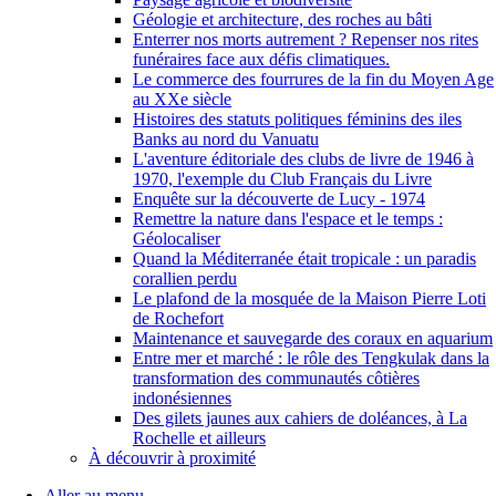
Géologie et architecture, des roches au bâti
Enterrer nos morts autrement ? Repenser nos rites
funéraires face aux défis climatiques.
Le commerce des fourrures de la fin du Moyen Age
au XXe siècle
Histoires des statuts politiques féminins des iles
Banks au nord du Vanuatu
L'aventure éditoriale des clubs de livre de 1946 à
1970, l'exemple du Club Français du Livre
Enquête sur la découverte de Lucy - 1974
Remettre la nature dans l'espace et le temps :
Géolocaliser
Quand la Méditerranée était tropicale : un paradis
corallien perdu
Le plafond de la mosquée de la Maison Pierre Loti
de Rochefort
Maintenance et sauvegarde des coraux en aquarium
Entre mer et marché : le rôle des Tengkulak dans la
transformation des communautés côtières
indonésiennes
Des gilets jaunes aux cahiers de doléances, à La
Rochelle et ailleurs
À découvrir à proximité
Aller au menu