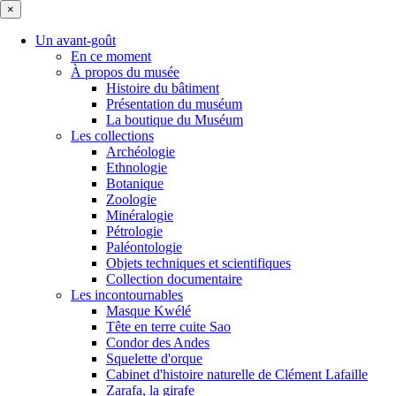
×
Un avant-goût
En ce moment
À propos du musée
Histoire du bâtiment
Présentation du muséum
La boutique du Muséum
Les collections
Archéologie
Ethnologie
Botanique
Zoologie
Minéralogie
Pétrologie
Paléontologie
Objets techniques et scientifiques
Collection documentaire
Les incontournables
Masque Kwélé
Tête en terre cuite Sao
Condor des Andes
Squelette d'orque
Cabinet d'histoire naturelle de Clément Lafaille
Zarafa, la girafe