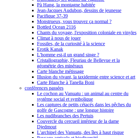
Pà Hang, la montagne habitée
Jean-Jacques Audubon, dessins de jeunesse
Pacifique 37-39
Monstrueux, vous trouvez ça normal ?
Bottled Ocean 2116
Chants du voyage, l'exposition coloniale en vinyles
Climat à nous de jouer
Fossiles, de la curiosité à la science
Erotik Kanak
L'homme est-il un grand singe ?
Cristallographie, Fleuriau de Bellevue et la
géométrie des minéraux
Carte blanche métissage
Illusion du vivant, la taxidermie entre science et art
Carte Blanche à Tanella Boni
conférences passées
Le cochon au Vanuatu : un animal au centre du
système social et symbolique
Les captures de petits cétacés dans les pêches du
golfe de Gascogne : une longue histoire
Les nudibranches des Pertuis
Couvercle du cercueil intérieur de la dame
Djedmout
L'archipel des Vanuatu, des îles à haut risque
Paysage agricole et biodiversité