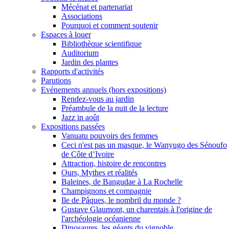
Mécénat et partenariat
Associations
Pourquoi et comment soutenir
Espaces à louer
Bibliothèque scientifique
Auditorium
Jardin des plantes
Rapports d'activités
Parutions
Evénements annuels (hors expositions)
Rendez-vous au jardin
Préambule de la nuit de la lecture
Jazz in août
Expositions passées
Vanuatu pouvoirs des femmes
Ceci n'est pas un masque, le Wanyugo des Sénoufo
de Côte d’Ivoire
Attraction, histoire de rencontres
Ours, Mythes et réalités
Baleines, de Bangudae à La Rochelle
Champignons et compagnie
Ile de Pâques, le nombril du monde ?
Gustave Glaumont, un charentais à l'origine de
l'archéologie océanienne
Dinosaures, les géants du vignoble