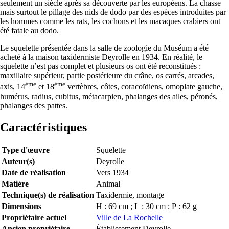
seulement un siècle après sa découverte par les européens. La chasse
mais surtout le pillage des nids de dodo par des espèces introduites par
les hommes comme les rats, les cochons et les macaques crabiers ont
été fatale au dodo.
Le squelette présentée dans la salle de zoologie du Muséum a été
acheté à la maison taxidermiste Deyrolle en 1934. En réalité, le
squelette n’est pas complet et plusieurs os ont été reconstitués :
maxillaire supérieur, partie postérieure du crâne, os carrés, arcades,
ème
ème
axis, 14
et 18
vertèbres, côtes, coracoïdiens, omoplate gauche,
humérus, radius, cubitus, métacarpien, phalanges des ailes, péronés,
phalanges des pattes.
Caractéristiques
Type d'œuvre
Squelette
Auteur(s)
Deyrolle
Date de réalisation
Vers 1934
Matière
Animal
Technique(s) de réalisation
Taxidermie, montage
Dimensions
H : 69 cm ; L : 30 cm ; P : 62 g
Propriétaire actuel
Ville de La Rochelle
Ancien propriétaire
Établissement Deyrolle