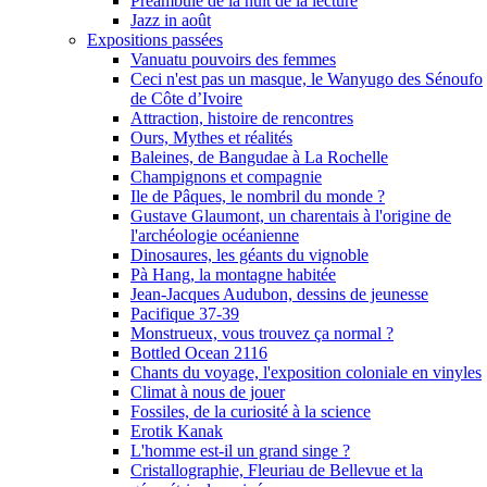
Préambule de la nuit de la lecture
Jazz in août
Expositions passées
Vanuatu pouvoirs des femmes
Ceci n'est pas un masque, le Wanyugo des Sénoufo
de Côte d’Ivoire
Attraction, histoire de rencontres
Ours, Mythes et réalités
Baleines, de Bangudae à La Rochelle
Champignons et compagnie
Ile de Pâques, le nombril du monde ?
Gustave Glaumont, un charentais à l'origine de
l'archéologie océanienne
Dinosaures, les géants du vignoble
Pà Hang, la montagne habitée
Jean-Jacques Audubon, dessins de jeunesse
Pacifique 37-39
Monstrueux, vous trouvez ça normal ?
Bottled Ocean 2116
Chants du voyage, l'exposition coloniale en vinyles
Climat à nous de jouer
Fossiles, de la curiosité à la science
Erotik Kanak
L'homme est-il un grand singe ?
Cristallographie, Fleuriau de Bellevue et la