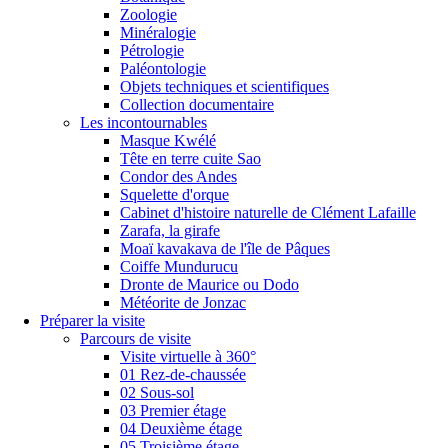
Zoologie
Minéralogie
Pétrologie
Paléontologie
Objets techniques et scientifiques
Collection documentaire
Les incontournables
Masque Kwélé
Tête en terre cuite Sao
Condor des Andes
Squelette d'orque
Cabinet d'histoire naturelle de Clément Lafaille
Zarafa, la girafe
Moaï kavakava de l'île de Pâques
Coiffe Mundurucu
Dronte de Maurice ou Dodo
Météorite de Jonzac
Préparer la visite
Parcours de visite
Visite virtuelle à 360°
01 Rez-de-chaussée
02 Sous-sol
03 Premier étage
04 Deuxième étage
05 Troisième étage