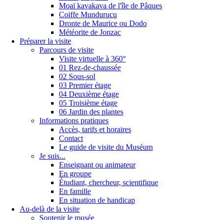
Moaï kavakava de l'île de Pâques
Coiffe Mundurucu
Dronte de Maurice ou Dodo
Météorite de Jonzac
Préparer la visite
Parcours de visite
Visite virtuelle à 360°
01 Rez-de-chaussée
02 Sous-sol
03 Premier étage
04 Deuxième étage
05 Troisième étage
06 Jardin des plantes
Informations pratiques
Accès, tarifs et horaires
Contact
Le guide de visite du Muséum
Je suis...
Enseignant ou animateur
En groupe
Étudiant, chercheur, scientifique
En famille
En situation de handicap
Au-delà de la visite
Soutenir le musée