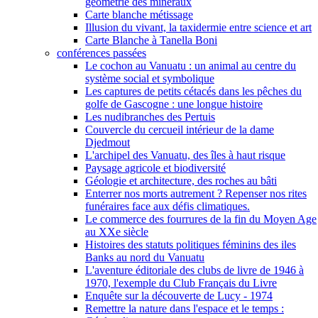
géométrie des minéraux
Carte blanche métissage
Illusion du vivant, la taxidermie entre science et art
Carte Blanche à Tanella Boni
conférences passées
Le cochon au Vanuatu : un animal au centre du
système social et symbolique
Les captures de petits cétacés dans les pêches du
golfe de Gascogne : une longue histoire
Les nudibranches des Pertuis
Couvercle du cercueil intérieur de la dame
Djedmout
L'archipel des Vanuatu, des îles à haut risque
Paysage agricole et biodiversité
Géologie et architecture, des roches au bâti
Enterrer nos morts autrement ? Repenser nos rites
funéraires face aux défis climatiques.
Le commerce des fourrures de la fin du Moyen Age
au XXe siècle
Histoires des statuts politiques féminins des iles
Banks au nord du Vanuatu
L'aventure éditoriale des clubs de livre de 1946 à
1970, l'exemple du Club Français du Livre
Enquête sur la découverte de Lucy - 1974
Remettre la nature dans l'espace et le temps :