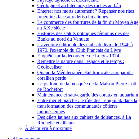
Géologie et architecture, des roches au bâti
Enterrer nos morts autrement ? Repenser nos rites
funéraires face aux défis climatiques.
Le commerce des fourrures de la fin du Moyen Age
au XXe siècle
Histoires des statuts politiques féminins des iles
Banks au nord du Vanuatu
L'aventure éditoriale des clubs de livre de 1946 à
1970, l'exemple du Club Français du Livre
Enquête sur la découverte de Lucy - 1974
Remettre la nature dans l'espace et le temps :
Géolocaliser
Quand la Méditerranée était tropicale : un paradis
corallien perdu
Le plafond de la mosquée de la Maison Pierre Loti
de Rochefort
Maintenance et sauvegarde des coraux en aquarium
Entre mer et marché : le rôle des Tengkulak dans la
transformation des communautés côtières
indonésiennes
Des gilets jaunes aux cahiers de doléances, à La
Rochelle et ailleurs
À découvrir à proximité
Aller au menu