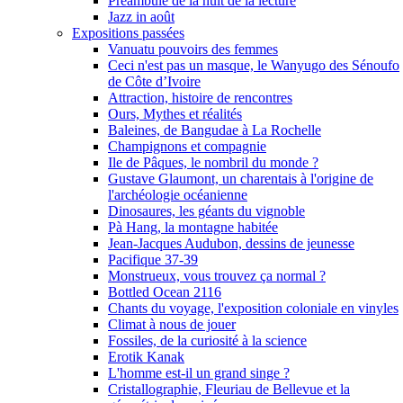
Préambule de la nuit de la lecture
Jazz in août
Expositions passées
Vanuatu pouvoirs des femmes
Ceci n'est pas un masque, le Wanyugo des Sénoufo
de Côte d’Ivoire
Attraction, histoire de rencontres
Ours, Mythes et réalités
Baleines, de Bangudae à La Rochelle
Champignons et compagnie
Ile de Pâques, le nombril du monde ?
Gustave Glaumont, un charentais à l'origine de
l'archéologie océanienne
Dinosaures, les géants du vignoble
Pà Hang, la montagne habitée
Jean-Jacques Audubon, dessins de jeunesse
Pacifique 37-39
Monstrueux, vous trouvez ça normal ?
Bottled Ocean 2116
Chants du voyage, l'exposition coloniale en vinyles
Climat à nous de jouer
Fossiles, de la curiosité à la science
Erotik Kanak
L'homme est-il un grand singe ?
Cristallographie, Fleuriau de Bellevue et la