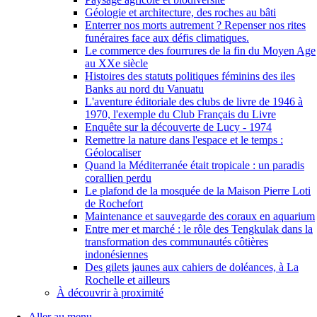
Géologie et architecture, des roches au bâti
Enterrer nos morts autrement ? Repenser nos rites
funéraires face aux défis climatiques.
Le commerce des fourrures de la fin du Moyen Age
au XXe siècle
Histoires des statuts politiques féminins des iles
Banks au nord du Vanuatu
L'aventure éditoriale des clubs de livre de 1946 à
1970, l'exemple du Club Français du Livre
Enquête sur la découverte de Lucy - 1974
Remettre la nature dans l'espace et le temps :
Géolocaliser
Quand la Méditerranée était tropicale : un paradis
corallien perdu
Le plafond de la mosquée de la Maison Pierre Loti
de Rochefort
Maintenance et sauvegarde des coraux en aquarium
Entre mer et marché : le rôle des Tengkulak dans la
transformation des communautés côtières
indonésiennes
Des gilets jaunes aux cahiers de doléances, à La
Rochelle et ailleurs
À découvrir à proximité
Aller au menu