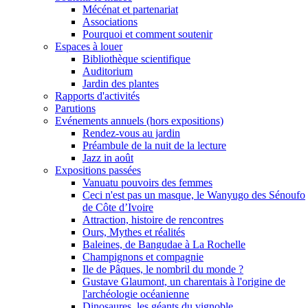
Mécénat et partenariat
Associations
Pourquoi et comment soutenir
Espaces à louer
Bibliothèque scientifique
Auditorium
Jardin des plantes
Rapports d'activités
Parutions
Evénements annuels (hors expositions)
Rendez-vous au jardin
Préambule de la nuit de la lecture
Jazz in août
Expositions passées
Vanuatu pouvoirs des femmes
Ceci n'est pas un masque, le Wanyugo des Sénoufo
de Côte d’Ivoire
Attraction, histoire de rencontres
Ours, Mythes et réalités
Baleines, de Bangudae à La Rochelle
Champignons et compagnie
Ile de Pâques, le nombril du monde ?
Gustave Glaumont, un charentais à l'origine de
l'archéologie océanienne
Dinosaures, les géants du vignoble