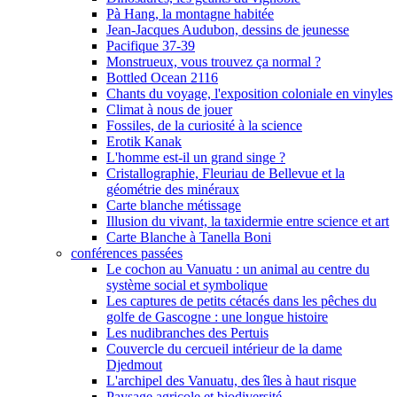
Pà Hang, la montagne habitée
Jean-Jacques Audubon, dessins de jeunesse
Pacifique 37-39
Monstrueux, vous trouvez ça normal ?
Bottled Ocean 2116
Chants du voyage, l'exposition coloniale en vinyles
Climat à nous de jouer
Fossiles, de la curiosité à la science
Erotik Kanak
L'homme est-il un grand singe ?
Cristallographie, Fleuriau de Bellevue et la
géométrie des minéraux
Carte blanche métissage
Illusion du vivant, la taxidermie entre science et art
Carte Blanche à Tanella Boni
conférences passées
Le cochon au Vanuatu : un animal au centre du
système social et symbolique
Les captures de petits cétacés dans les pêches du
golfe de Gascogne : une longue histoire
Les nudibranches des Pertuis
Couvercle du cercueil intérieur de la dame
Djedmout
L'archipel des Vanuatu, des îles à haut risque
Paysage agricole et biodiversité