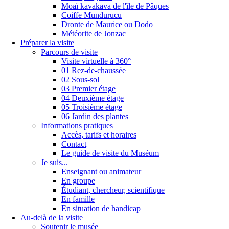
Moaï kavakava de l'île de Pâques
Coiffe Mundurucu
Dronte de Maurice ou Dodo
Météorite de Jonzac
Préparer la visite
Parcours de visite
Visite virtuelle à 360°
01 Rez-de-chaussée
02 Sous-sol
03 Premier étage
04 Deuxième étage
05 Troisième étage
06 Jardin des plantes
Informations pratiques
Accès, tarifs et horaires
Contact
Le guide de visite du Muséum
Je suis...
Enseignant ou animateur
En groupe
Étudiant, chercheur, scientifique
En famille
En situation de handicap
Au-delà de la visite
Soutenir le musée