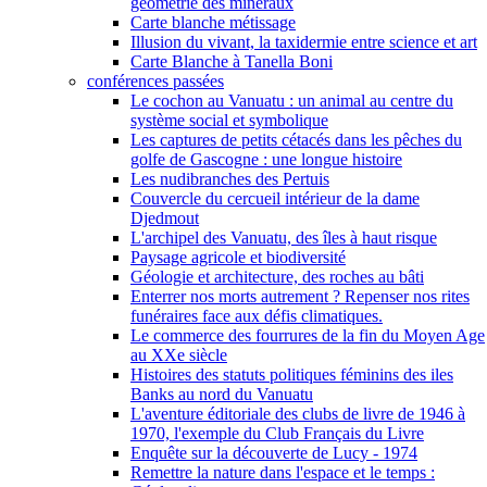
géométrie des minéraux
Carte blanche métissage
Illusion du vivant, la taxidermie entre science et art
Carte Blanche à Tanella Boni
conférences passées
Le cochon au Vanuatu : un animal au centre du
système social et symbolique
Les captures de petits cétacés dans les pêches du
golfe de Gascogne : une longue histoire
Les nudibranches des Pertuis
Couvercle du cercueil intérieur de la dame
Djedmout
L'archipel des Vanuatu, des îles à haut risque
Paysage agricole et biodiversité
Géologie et architecture, des roches au bâti
Enterrer nos morts autrement ? Repenser nos rites
funéraires face aux défis climatiques.
Le commerce des fourrures de la fin du Moyen Age
au XXe siècle
Histoires des statuts politiques féminins des iles
Banks au nord du Vanuatu
L'aventure éditoriale des clubs de livre de 1946 à
1970, l'exemple du Club Français du Livre
Enquête sur la découverte de Lucy - 1974
Remettre la nature dans l'espace et le temps :