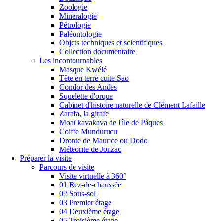
Zoologie
Minéralogie
Pétrologie
Paléontologie
Objets techniques et scientifiques
Collection documentaire
Les incontournables
Masque Kwélé
Tête en terre cuite Sao
Condor des Andes
Squelette d'orque
Cabinet d'histoire naturelle de Clément Lafaille
Zarafa, la girafe
Moaï kavakava de l'île de Pâques
Coiffe Mundurucu
Dronte de Maurice ou Dodo
Météorite de Jonzac
Préparer la visite
Parcours de visite
Visite virtuelle à 360°
01 Rez-de-chaussée
02 Sous-sol
03 Premier étage
04 Deuxième étage
05 Troisième étage