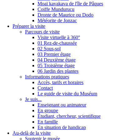
Moaï kavakava de l'île de Pâques
Coiffe Mundurucu
Dronte de Maurice ou Dodo
Météorite de Jonzac
Préparer la visite
Parcours de visite
Visite virtuelle à 360°
01 Rez-de-chaussée
02 Sous-sol
03 Premier étage
04 Deuxième étage
05 Troisième étage
06 Jardin des plantes
Informations pratiques
Accès, tarifs et horaires
Contact
Le guide de visite du Muséum
Je suis...
Enseignant ou animateur
En groupe
Étudiant, chercheur, scientifique
En famille
En situation de handicap
Au-delà de la visite
Soutenir le musée