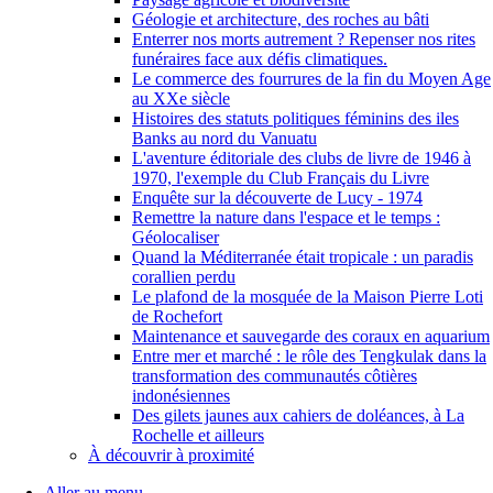
Géologie et architecture, des roches au bâti
Enterrer nos morts autrement ? Repenser nos rites
funéraires face aux défis climatiques.
Le commerce des fourrures de la fin du Moyen Age
au XXe siècle
Histoires des statuts politiques féminins des iles
Banks au nord du Vanuatu
L'aventure éditoriale des clubs de livre de 1946 à
1970, l'exemple du Club Français du Livre
Enquête sur la découverte de Lucy - 1974
Remettre la nature dans l'espace et le temps :
Géolocaliser
Quand la Méditerranée était tropicale : un paradis
corallien perdu
Le plafond de la mosquée de la Maison Pierre Loti
de Rochefort
Maintenance et sauvegarde des coraux en aquarium
Entre mer et marché : le rôle des Tengkulak dans la
transformation des communautés côtières
indonésiennes
Des gilets jaunes aux cahiers de doléances, à La
Rochelle et ailleurs
À découvrir à proximité
Aller au menu