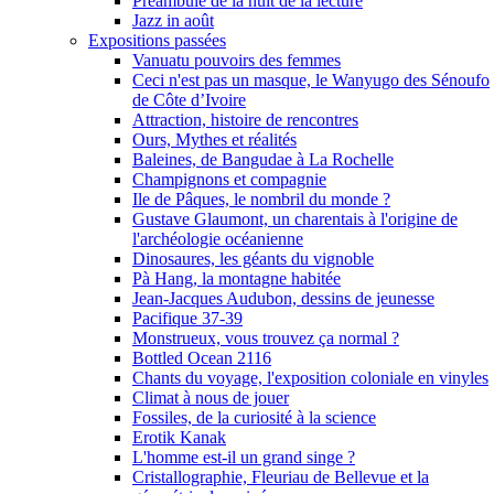
Préambule de la nuit de la lecture
Jazz in août
Expositions passées
Vanuatu pouvoirs des femmes
Ceci n'est pas un masque, le Wanyugo des Sénoufo
de Côte d’Ivoire
Attraction, histoire de rencontres
Ours, Mythes et réalités
Baleines, de Bangudae à La Rochelle
Champignons et compagnie
Ile de Pâques, le nombril du monde ?
Gustave Glaumont, un charentais à l'origine de
l'archéologie océanienne
Dinosaures, les géants du vignoble
Pà Hang, la montagne habitée
Jean-Jacques Audubon, dessins de jeunesse
Pacifique 37-39
Monstrueux, vous trouvez ça normal ?
Bottled Ocean 2116
Chants du voyage, l'exposition coloniale en vinyles
Climat à nous de jouer
Fossiles, de la curiosité à la science
Erotik Kanak
L'homme est-il un grand singe ?
Cristallographie, Fleuriau de Bellevue et la