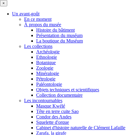
×
Un avant-goût
En ce moment
À propos du musée
Histoire du bâtiment
Présentation du muséum
La boutique du Muséum
Les collections
Archéologie
Ethnologie
Botanique
Zoologie
Minéralogie
Pétrologie
Paléontologie
Objets techniques et scientifiques
Collection documentaire
Les incontournables
Masque Kwélé
Tête en terre cuite Sao
Condor des Andes
Squelette d'orque
Cabinet d'histoire naturelle de Clément Lafaille
Zarafa, la girafe