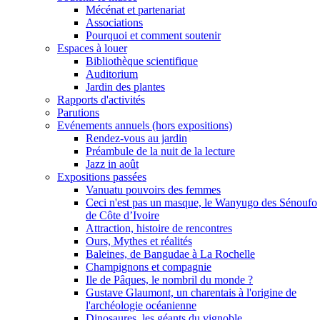
Mécénat et partenariat
Associations
Pourquoi et comment soutenir
Espaces à louer
Bibliothèque scientifique
Auditorium
Jardin des plantes
Rapports d'activités
Parutions
Evénements annuels (hors expositions)
Rendez-vous au jardin
Préambule de la nuit de la lecture
Jazz in août
Expositions passées
Vanuatu pouvoirs des femmes
Ceci n'est pas un masque, le Wanyugo des Sénoufo
de Côte d’Ivoire
Attraction, histoire de rencontres
Ours, Mythes et réalités
Baleines, de Bangudae à La Rochelle
Champignons et compagnie
Ile de Pâques, le nombril du monde ?
Gustave Glaumont, un charentais à l'origine de
l'archéologie océanienne
Dinosaures, les géants du vignoble