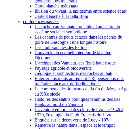
géométrie des minéraux
Carte blanche métissage
Illusion du vivant, la taxidermie entre science et art
Carte Blanche à Tanella Boni
conférences passées
Le cochon au Vanuatu : un animal au centre du
système social et symbolique
Les captures de petits cétacés dans les pêches du
golfe de Gascogne : une longue histoire
Les nudibranches des Pertuis
Couvercle du cercueil intérieur de la dame
Djedmout
L'archipel des Vanuatu, des îles à haut risque
Paysage agricole et biodiversité
Géologie et architecture, des roches au bâti
Enterrer nos morts autrement ? Repenser nos rites
funéraires face aux défis climatiques.
Le commerce des fourrures de la fin du Moyen Age
au XXe siècle
Histoires des statuts politiques féminins des iles
Banks au nord du Vanuatu
L'aventure éditoriale des clubs de livre de 1946 à
1970, l'exemple du Club Français du Livre
Enquête sur la découverte de Lucy - 1974
Remettre la nature dans l'espace et le temps :