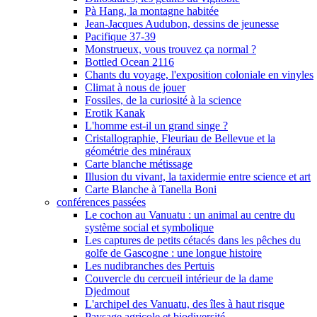
Pà Hang, la montagne habitée
Jean-Jacques Audubon, dessins de jeunesse
Pacifique 37-39
Monstrueux, vous trouvez ça normal ?
Bottled Ocean 2116
Chants du voyage, l'exposition coloniale en vinyles
Climat à nous de jouer
Fossiles, de la curiosité à la science
Erotik Kanak
L'homme est-il un grand singe ?
Cristallographie, Fleuriau de Bellevue et la
géométrie des minéraux
Carte blanche métissage
Illusion du vivant, la taxidermie entre science et art
Carte Blanche à Tanella Boni
conférences passées
Le cochon au Vanuatu : un animal au centre du
système social et symbolique
Les captures de petits cétacés dans les pêches du
golfe de Gascogne : une longue histoire
Les nudibranches des Pertuis
Couvercle du cercueil intérieur de la dame
Djedmout
L'archipel des Vanuatu, des îles à haut risque
Paysage agricole et biodiversité