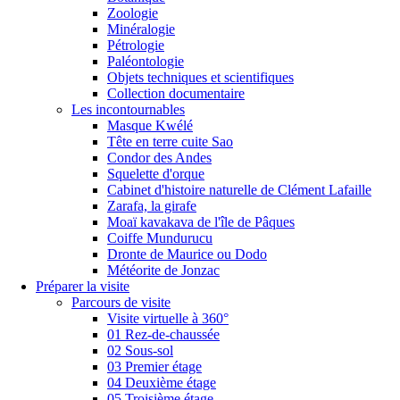
Zoologie
Minéralogie
Pétrologie
Paléontologie
Objets techniques et scientifiques
Collection documentaire
Les incontournables
Masque Kwélé
Tête en terre cuite Sao
Condor des Andes
Squelette d'orque
Cabinet d'histoire naturelle de Clément Lafaille
Zarafa, la girafe
Moaï kavakava de l'île de Pâques
Coiffe Mundurucu
Dronte de Maurice ou Dodo
Météorite de Jonzac
Préparer la visite
Parcours de visite
Visite virtuelle à 360°
01 Rez-de-chaussée
02 Sous-sol
03 Premier étage
04 Deuxième étage
05 Troisième étage