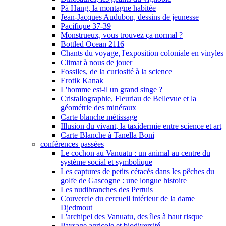
Pà Hang, la montagne habitée
Jean-Jacques Audubon, dessins de jeunesse
Pacifique 37-39
Monstrueux, vous trouvez ça normal ?
Bottled Ocean 2116
Chants du voyage, l'exposition coloniale en vinyles
Climat à nous de jouer
Fossiles, de la curiosité à la science
Erotik Kanak
L'homme est-il un grand singe ?
Cristallographie, Fleuriau de Bellevue et la
géométrie des minéraux
Carte blanche métissage
Illusion du vivant, la taxidermie entre science et art
Carte Blanche à Tanella Boni
conférences passées
Le cochon au Vanuatu : un animal au centre du
système social et symbolique
Les captures de petits cétacés dans les pêches du
golfe de Gascogne : une longue histoire
Les nudibranches des Pertuis
Couvercle du cercueil intérieur de la dame
Djedmout
L'archipel des Vanuatu, des îles à haut risque
Paysage agricole et biodiversité