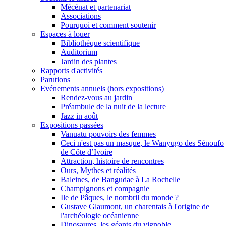
Mécénat et partenariat
Associations
Pourquoi et comment soutenir
Espaces à louer
Bibliothèque scientifique
Auditorium
Jardin des plantes
Rapports d'activités
Parutions
Evénements annuels (hors expositions)
Rendez-vous au jardin
Préambule de la nuit de la lecture
Jazz in août
Expositions passées
Vanuatu pouvoirs des femmes
Ceci n'est pas un masque, le Wanyugo des Sénoufo
de Côte d’Ivoire
Attraction, histoire de rencontres
Ours, Mythes et réalités
Baleines, de Bangudae à La Rochelle
Champignons et compagnie
Ile de Pâques, le nombril du monde ?
Gustave Glaumont, un charentais à l'origine de
l'archéologie océanienne
Dinosaures, les géants du vignoble