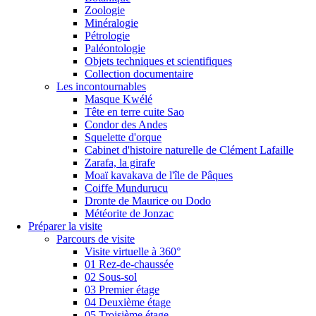
Zoologie
Minéralogie
Pétrologie
Paléontologie
Objets techniques et scientifiques
Collection documentaire
Les incontournables
Masque Kwélé
Tête en terre cuite Sao
Condor des Andes
Squelette d'orque
Cabinet d'histoire naturelle de Clément Lafaille
Zarafa, la girafe
Moaï kavakava de l'île de Pâques
Coiffe Mundurucu
Dronte de Maurice ou Dodo
Météorite de Jonzac
Préparer la visite
Parcours de visite
Visite virtuelle à 360°
01 Rez-de-chaussée
02 Sous-sol
03 Premier étage
04 Deuxième étage
05 Troisième étage