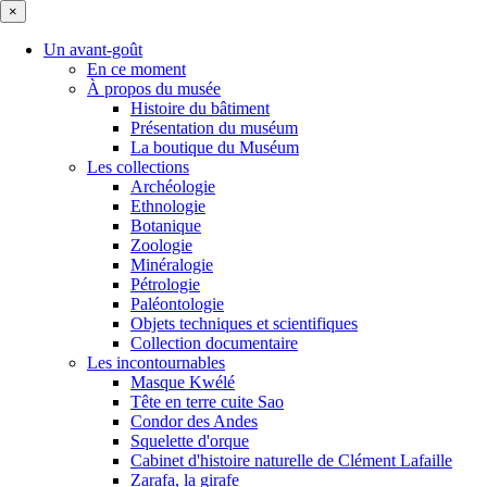
×
Un avant-goût
En ce moment
À propos du musée
Histoire du bâtiment
Présentation du muséum
La boutique du Muséum
Les collections
Archéologie
Ethnologie
Botanique
Zoologie
Minéralogie
Pétrologie
Paléontologie
Objets techniques et scientifiques
Collection documentaire
Les incontournables
Masque Kwélé
Tête en terre cuite Sao
Condor des Andes
Squelette d'orque
Cabinet d'histoire naturelle de Clément Lafaille
Zarafa, la girafe