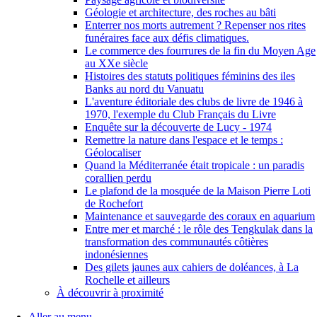
Géologie et architecture, des roches au bâti
Enterrer nos morts autrement ? Repenser nos rites
funéraires face aux défis climatiques.
Le commerce des fourrures de la fin du Moyen Age
au XXe siècle
Histoires des statuts politiques féminins des iles
Banks au nord du Vanuatu
L'aventure éditoriale des clubs de livre de 1946 à
1970, l'exemple du Club Français du Livre
Enquête sur la découverte de Lucy - 1974
Remettre la nature dans l'espace et le temps :
Géolocaliser
Quand la Méditerranée était tropicale : un paradis
corallien perdu
Le plafond de la mosquée de la Maison Pierre Loti
de Rochefort
Maintenance et sauvegarde des coraux en aquarium
Entre mer et marché : le rôle des Tengkulak dans la
transformation des communautés côtières
indonésiennes
Des gilets jaunes aux cahiers de doléances, à La
Rochelle et ailleurs
À découvrir à proximité
Aller au menu