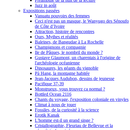
Préambule de la nuit de la lecture
Jazz in août
Expositions passées
Vanuatu pouvoirs des femmes
Ceci n'est pas un masque, le Wanyugo des Sénoufo
de Côte d’Ivoire
Attraction, histoire de rencontres
Ours, Mythes et réalités
Baleines, de Bangudae à La Rochelle
Champignons et compagnie
Ile de Pâques, le nombril du monde ?
Gustave Glaumont, un charentais à l'origine de
l'archéologie océanienne
Dinosaures, les géants du vignoble
Pà Hang, la montagne habitée
Jean-Jacques Audubon, dessins de jeunesse
Pacifique 37-39
Monstrueux, vous trouvez ça normal ?
Bottled Ocean 2116
Chants du voyage, l'exposition coloniale en vinyles
Climat à nous de jouer
Fossiles, de la curiosité à la science
Erotik Kanak
L'homme est-il un grand singe ?
Cristallographie, Fleuriau de Bellevue et la