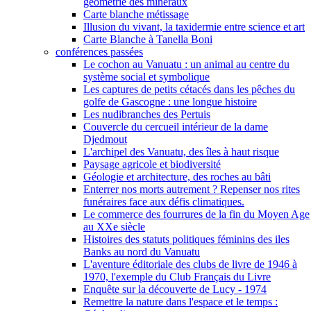
géométrie des minéraux
Carte blanche métissage
Illusion du vivant, la taxidermie entre science et art
Carte Blanche à Tanella Boni
conférences passées
Le cochon au Vanuatu : un animal au centre du
système social et symbolique
Les captures de petits cétacés dans les pêches du
golfe de Gascogne : une longue histoire
Les nudibranches des Pertuis
Couvercle du cercueil intérieur de la dame
Djedmout
L'archipel des Vanuatu, des îles à haut risque
Paysage agricole et biodiversité
Géologie et architecture, des roches au bâti
Enterrer nos morts autrement ? Repenser nos rites
funéraires face aux défis climatiques.
Le commerce des fourrures de la fin du Moyen Age
au XXe siècle
Histoires des statuts politiques féminins des iles
Banks au nord du Vanuatu
L'aventure éditoriale des clubs de livre de 1946 à
1970, l'exemple du Club Français du Livre
Enquête sur la découverte de Lucy - 1974
Remettre la nature dans l'espace et le temps :