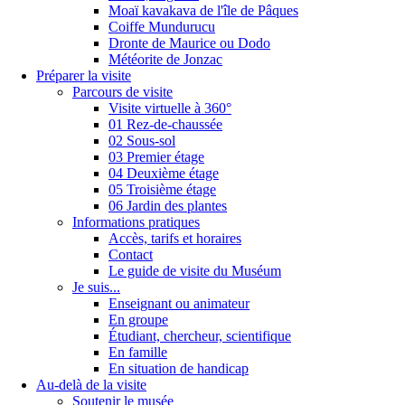
Moaï kavakava de l'île de Pâques
Coiffe Mundurucu
Dronte de Maurice ou Dodo
Météorite de Jonzac
Préparer la visite
Parcours de visite
Visite virtuelle à 360°
01 Rez-de-chaussée
02 Sous-sol
03 Premier étage
04 Deuxième étage
05 Troisième étage
06 Jardin des plantes
Informations pratiques
Accès, tarifs et horaires
Contact
Le guide de visite du Muséum
Je suis...
Enseignant ou animateur
En groupe
Étudiant, chercheur, scientifique
En famille
En situation de handicap
Au-delà de la visite
Soutenir le musée